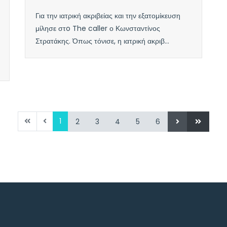
Για την ιατρική ακριβείας και την εξατομίκευση
μίλησε στo The caller ο Κωνσταντίνος
Στρατάκης. Όπως τόνισε, η ιατρική ακριβ...
1
2
3
4
5
6