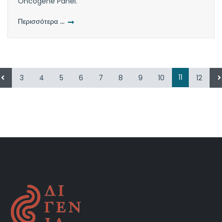
Oncogene Panel.
Περισσότερα …
11
3
4
5
6
7
8
9
10
12