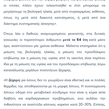
οι οποίες πλέον έχουν τελειοποιηθεί κι έτσι μπορούμε να
μετρήσουμε τη βιολογική ηλικία, μετά από συγκεκριμένες εκθέσεις,
όπως πχ μετά από διακοπή καπνίσματος, ή μετά από ένα
διάστημα συστηματικής άσκησης».
Όπως λέει ο διεθνώς αναγνωρισμένος γενετιστής, στις δυτικές
κοινωνίες οι περισσότεροι άνθρωποι
μετά τα 64 έτη
κατά μέσο
όρο, αναπτύσσουν μία χρόνια ασθένεια. Μάλιστα επισημαίνει ότι η
μείωση της βιολογικής ηλικίας, η μείωση του προσδόκιμου
επιβίωσης και η μείωση της υγείας από τη νικοτίνη είναι περίπου
ίδια με τη μείωση της υγείας και του προσδόκιμου επιβίωσης λόγω
κατανάλωσης μεγάλων ποσοτήτων ζάχαρης.
«Η
ζάχαρη
για όσους δεν το γνωρίζουν είναι εθιστική και οι πολλές
θερμίδες της αποθηκεύονται με τη μορφή λίπους. Η συσσώρευση
λίπους οδηγεί στο μεταβολικό σύνδρομο που είναι η κύρια αιτία
διαβήτη και καρδιαγγειακών προβλημάτων, ενώ αυξάνει την
πιθανότητα να αναπτύξει κάποιος καρκίνο κατά 20-30%. Επίσης,