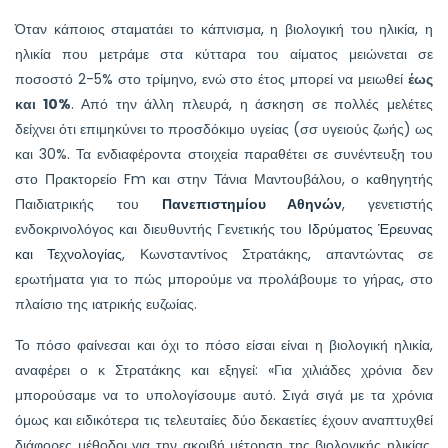
Όταν κάποιος σταματάει το κάπνισμα, η βιολογική του ηλικία, η
ηλικία που μετράμε στα κύτταρα του αίματος μειώνεται σε
ποσοστό 2-5% στο τρίμηνο, ενώ στο έτος μπορεί να μειωθεί
έως
και 10%
. Από την άλλη πλευρά, η άσκηση σε πολλές μελέτες
δείχνει ότι επιμηκύνει το προσδόκιμο υγείας (σσ υγειούς ζωής) ως
και 30%. Τα ενδιαφέροντα στοιχεία παραθέτει σε συνέντευξη του
στο Πρακτορείο Fm και στην Τάνια Μαντουβάλου, ο καθηγητής
Παιδιατρικής του
Πανεπιστημίου Αθηνών
, γενετιστής
ενδοκρινολόγος και διευθυντής Γενετικής του
Ιδρύματος Έρευνας
και Τεχνολογίας
, Κωνσταντίνος Στρατάκης, απαντώντας σε
ερωτήματα για το πώς μπορούμε να προλάβουμε το γήρας, στο
πλαίσιο της ιατρικής ευζωίας.
Το πόσο φαίνεσαι και όχι το πόσο είσαι είναι η βιολογική ηλικία,
αναφέρει ο κ Στρατάκης και εξηγεί: «Για χιλιάδες χρόνια δεν
μπορούσαμε να το υπολογίσουμε αυτό. Σιγά σιγά με τα χρόνια
όμως και ειδικότερα τις τελευταίες δύο δεκαετίες έχουν αναπτυχθεί
διάφορες μέθοδοι για την ακριβή μέτρηση της βιολογικής ηλικίας,